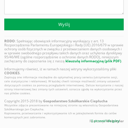
Wyślij
RODO
: Spełniając obowiązek informacyjny wynikający z art. 13
Rozporządzenia Parlamentu Europejskiego i Rady (UE) 2016/679 w sprawie
ochrony osób fizycznych w związku z przetwarzaniem danych osobowych i
w sprawie swobodnego przepływu takich danych oraz uchylenia dyrektywy
95/46/WE (ogólne rozporządzenie o ochronie danych RODO), niniejszym
zachęcamy do zapoznania się z naszą
klauzulą informacyjną (plik PDF)
.
Informujemy również, iż w ramach naszej witryny wykorzystaliśmy pliki
COOKIES
.
Zapisują one informacje niezbędne do optymalnej pracy serwisu (utrzymanie sesji,
cele statystyczne i reklamowe). W każdej chwili istnieje możliwość zmiany ustawień
dotyczących cookies za pomocą przeglądarki internetowej. Dalsze korzystanie z naszej
strony internetowej bez zmiany tych ustawień, oznacza zgodę na wykorzystanie przez
nas plików cookies.
Copyright 2015-2018 by
Gospodarstwo Szkółkarskie Ciepłucha
Wszystkie zdjęcia prezentowane na niniejszej stronie są własnością Gospodarstwa
Szkółkarskiego Jan Ciepłucha.
Kopiowanie, przetwarzanie i wykorzystywanie ich w jakiejkolwiek formie do celów
komercyjnych jest zabronione.
przewiń do góry
Realizacja
Webstyler