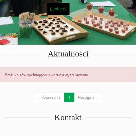
więcej
Aktualności
Brak wpisów spełniających warunki wyszukiwania.
(current)
← Poprzednia
1
Następna →
Kontakt