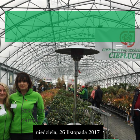
Nawigacja
Szkółkarski Show Room Zobacz i
Zamów
niedziela, 26 listopada 2017